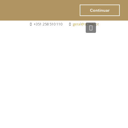
Continuar
+351 258 510 110
geral@scmav.pt
Next