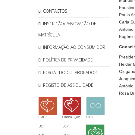
Manuel 
Faustin
CONTACTOS
Paulo A
Carla S
INSCRIÇÃO/RENOVAÇÃO DE
António
MATRÍCULA
Eugénio
Conselh
INFORMAÇÃO AO CONSUMIDOR
Presiden
POLÍTICA DE PRIVACIDADE
Hélder 
Olegári
PORTAL DO COLABORADOR
Joaquim
REGISTO DE ASSIDUIDADE
António
Rosa Br
CMFR
Clínica S Jose
GIES
UCI
UCP