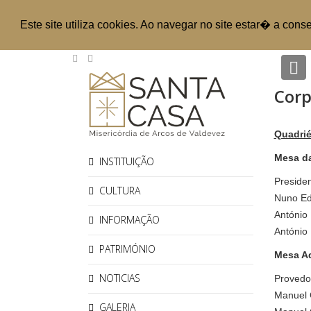
Este site utiliza cookies. Ao navegar no site estar� a cons
P
Corp
Quadrié
Mesa da
INSTITUIÇÃO
Preside
CULTURA
Nuno Ed
António 
INFORMAÇÃO
António
PATRIMÓNIO
Mesa Ad
NOTICIAS
Provedor
Manuel 
GALERIA