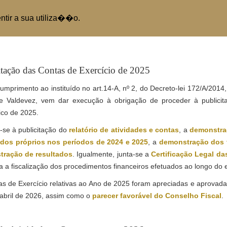
entir a sua utiliza��o.
revious
itação das Contas de Exercício de 2025
mprimento ao instituído no art.14-A, nº 2, do Decreto-lei 172/A/201
e Valdevez, vem dar execução à obrigação de proceder à publicita
co de 2025.
-se à publicitação do
relatório de atividades e contas
, a
demonstra
dos próprios nos períodos de 2024 e 2025
, a
demonstração dos f
ração de resultados
. Igualmente, junta-se a
Certificação Legal da
 a fiscalização dos procedimentos financeiros efetuados ao longo do e
s de Exercício relativas ao Ano de 2025 foram apreciadas e aprovada
abril de 2026, assim como o
parecer favorável do Conselho Fiscal
.