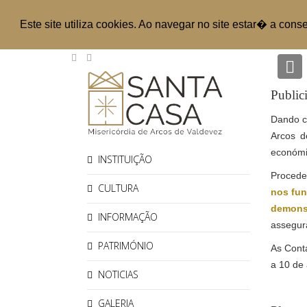
Este site utiliza cookies. Ao navegar no site estar� a cons
P
Public
Dando cu
Arcos d
económi
INSTITUIÇÃO
Procede
CULTURA
nos fun
demonst
INFORMAÇÃO
assegura
PATRIMÓNIO
As Conta
a 10 de 
NOTICIAS
GALERIA