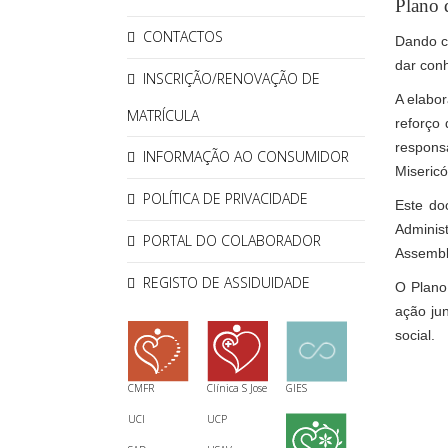
Plano 
CONTACTOS
Dando c
dar con
INSCRIÇÃO/RENOVAÇÃO DE
A elabor
MATRÍCULA
reforço
responsá
INFORMAÇÃO AO CONSUMIDOR
Misericó
POLÍTICA DE PRIVACIDADE
Este do
Adminis
PORTAL DO COLABORADOR
Assemble
REGISTO DE ASSIDUIDADE
O Plano
ação jun
social.
CMFR
Clínica S Jose
GIES
UCI
UCP