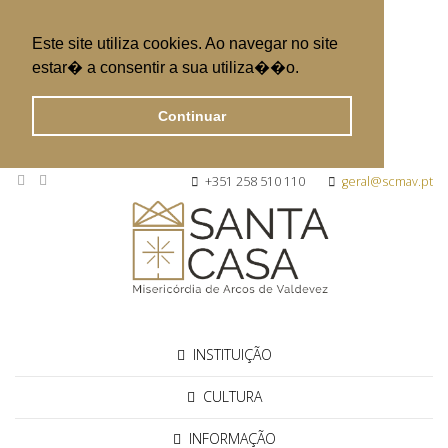
Este site utiliza cookies. Ao navegar no site
estar� a consentir a sua utiliza��o.
Continuar
+351 258 510 110
geral@scmav.pt
INSTITUIÇÃO
CULTURA
INFORMAÇÃO