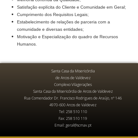
Satisfação explícita do Cliente e Comunidade em Geral;
Cumprimento dos Requisitos Legais;
Estabelecimento de relações de parceria com a
comunidade e diversas entidades;
Motivação e Especialização do quadro de Recursos
Humanos.
Santa Casa da Misericórdia
de Arcos de Valdevez
Complexo Vilagerações
Santa Casa da Misericórdia de Arcos de Valdevez
Rua Comendador Dr. Francisco Rodrigues de Araújo, nº 146
4970-600 Arcos de Valdevez
Tel: 258 510 110
Fax: 258 510 119
Email: geral@scmav.pt