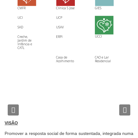
CMFR
Clínica S Jose
GIES
UCI
UCP
SAD
USAV
UCCI
Creche,
ERPI
Jardim de
Infância e
CATL
Casa de
CAO e Lar
Acolhimento
Residencial
Previous
Nex
VISÃO
Promover a resposta social de forma sustentada, integrada numa