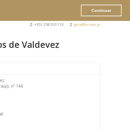
Continuar
+351 258 510 110
geral@scmav.pt
os de Valdevez
vez
aújo, nº 146
l)