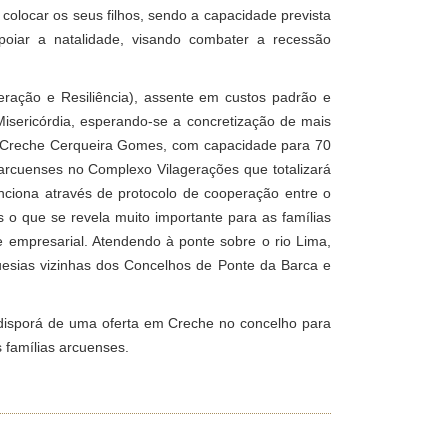
colocar os seus filhos, sendo a capacidade prevista
oiar a natalidade, visando combater a recessão
ação e Resiliência), assente em custos padrão e
isericórdia, esperando-se a concretização de mais
a Creche Cerqueira Gomes, com capacidade para 70
 arcuenses no Complexo Vilagerações que totalizará
nciona através de protocolo de cooperação entre o
s o que se revela muito importante para as famílias
 empresarial. Atendendo à ponte sobre o rio Lima,
uesias vizinhas dos Concelhos de Ponte da Barca e
 disporá de uma oferta em Creche no concelho para
s famílias arcuenses.