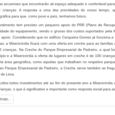
ias arcuenses que encontrarão ali espaço adequado e confortável para 
 crianças. A resposta a uma das prioridades do nosso tempo, ap
ráfica para que, como povo e país, tenhamos futuro.
estimento tem previsto um pequeno apoio do PRR (Plano de Recuper
idade do equipamento, sendo o grosso dos custos suportados pela M
 apoio. Considerando que no edifício Cerqueira Gomes já funciona 
ças, a Misericórdia ficará com uma oferta em creche para as famílias
2 crianças. Na Creche do Parque Empresarial de Padreiro, a qual fu
ípio e a Misericórdia a oferta de lugares em creche é de 100 criança
la área geográfica, como aquelas que trabalham no respetivo parque
 ao Parque Empresarial de Padreiro, a Creche serve também as freg
 de Lima.
uídos todos investimentos até ao fim do presente ano a Misericórdia
ianças, o que é significativo e importante como resposta social para a
mais...