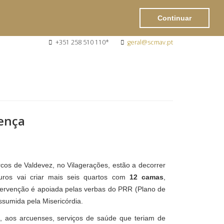
Continuar
+351 258 510 110*
geral@scmav.pt
ença
os de Valdevez, no Vilagerações, estão a decorrer
ros vai criar mais seis quartos com
12 camas
,
tervenção é apoiada pelas verbas do PRR (Plano de
sumida pela Misericórdia.
lho, aos arcuenses, serviços de saúde que teriam de