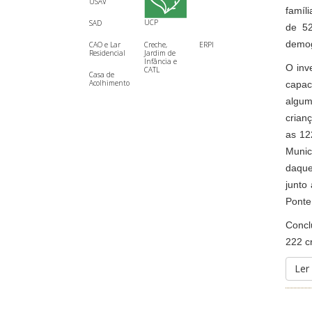
USAV
famíl
UCP
SAD
de 52
demog
CAO e Lar
Creche,
ERPI
Residencial
Jardim de
Infância e
O inv
CATL
Casa de
Acolhimento
capac
algum
crian
as 12
Munic
daque
junto
Ponte
Concl
222 cr
Ler 