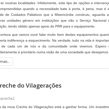
rar noutras localidades. Infelizmente, este tipo de opções e interve
ompreendidas quando a necessidade bate à porta, é pena, mas é 
de de Cuidados Paliativos que a Misericórdia construiu, aguarda 
iras unidades género em instituições que não o Serviço Nacional 
tuição, tendo obtido apenas apoio do PRR para o equipamento.
erteza que vamos ouvir falar muito bem destes equipamentos quand
erta indiferença e esquecimento. Na verdade, tudo na vida é importa
o de cada um de nós e da comunidade onde vivemos. Espero q
deiramente é prioritário numa visão de uma sociedade que desejamos pr
mais...
reche do Vilagerações
a da nova Creche do Vilagerações está a ganhar forma. Um investim