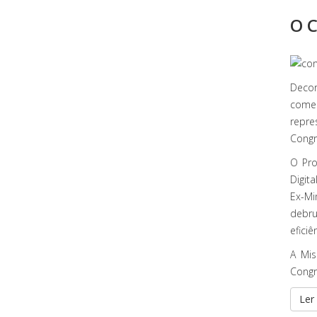
O C
Decor
comem
repre
Congr
O Pro
Digit
Ex-Mi
debru
efici
A Mis
Congr
Ler 