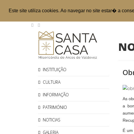
Este site utiliza cookies. Ao navegar no site estar� a cons
NO
INSTITUIÇÃO
Ob
CULTURA
INFORMAÇÃO
As ob
a bom
PATRIMÓNIO
aumen
NOTICIAS
Recup
É um 
GALERIA