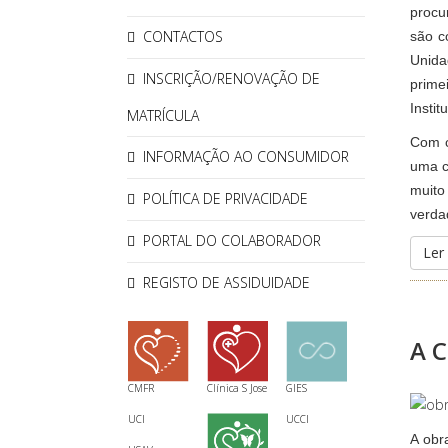
procu
CONTACTOS
são c
Unida
INSCRIÇÃO/RENOVAÇÃO DE
prime
Insti
MATRÍCULA
Com c
INFORMAÇÃO AO CONSUMIDOR
uma c
muit
POLÍTICA DE PRIVACIDADE
verda
PORTAL DO COLABORADOR
Ler 
REGISTO DE ASSIDUIDADE
A C
CMFR
Clínica S Jose
GIES
UCI
UCCI
A obr