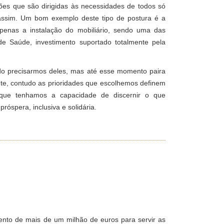
nções que são dirigidas às necessidades de todos só
assim. Um bom exemplo deste tipo de postura é a
apenas a instalação do mobiliário, sendo uma das
de Saúde, investimento suportado totalmente pela
o precisarmos deles, mas até esse momento paira
nte, contudo as prioridades que escolhemos definem
ue tenhamos a capacidade de discernir o que
óspera, inclusiva e solidária.
ento de mais de um milhão de euros para servir as