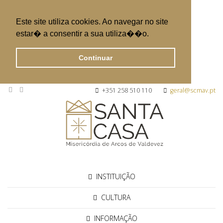
Este site utiliza cookies. Ao navegar no site
estar� a consentir a sua utiliza��o.
Continuar
+351 258 510 110
geral@scmav.pt
INSTITUIÇÃO
CULTURA
INFORMAÇÃO