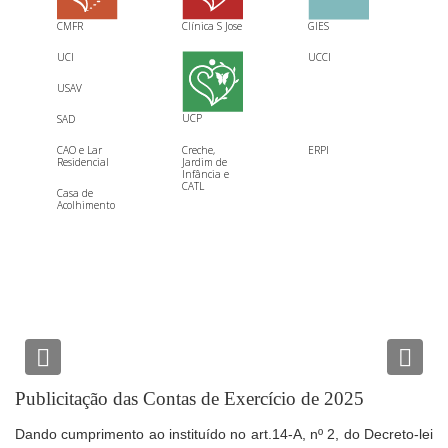
CMFR
Clínica S Jose
GIES
UCI
UCCI
USAV
UCP
SAD
CAO e Lar
Creche,
ERPI
Residencial
Jardim de
Infância e
CATL
Casa de
Acolhimento
Previous
Nex
Publicitação das Contas de Exercício de 2025
Dando cumprimento ao instituído no art.14-A, nº 2, do Decreto-lei