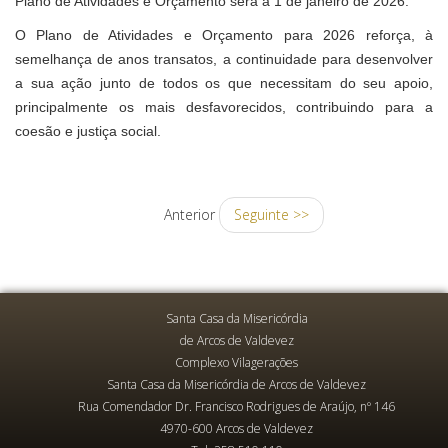
Plano de Atividades e Orçamento será a 1 de janeiro de 2026.
O Plano de Atividades e Orçamento para 2026 reforça, à
semelhança de anos transatos, a continuidade para desenvolver
a sua ação junto de todos os que necessitam do seu apoio,
principalmente os mais desfavorecidos, contribuindo para a
coesão e justiça social.
Anterior
Seguinte >>
Santa Casa da Misericórdia
de Arcos de Valdevez
Complexo Vilagerações
Santa Casa da Misericórdia de Arcos de Valdevez
Rua Comendador Dr. Francisco Rodrigues de Araújo, nº 146
4970-600 Arcos de Valdevez